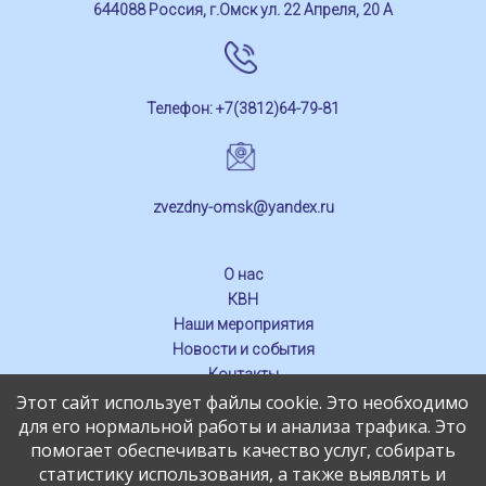
644088 Россия, г.Омск ул. 22 Апреля, 20 А
Телефон: +7(3812)64-79-81
zvezdny-omsk@yandex.ru
О нас
КВН
Наши мероприятия
Новости и события
Контакты
Этот сайт использует файлы cookie. Это необходимо
СМИ о нас
для его нормальной работы и анализа трафика. Это
Обратная связь
помогает обеспечивать качество услуг, собирать
статистику использования, а также выявлять и